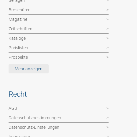
Beilagen
Broschüren
Magazine
Zeitschriften
Kataloge
Preislisten
Prospekte
Etiketten / MemoStick®
Mehr anzeigen
Deutsche Post Dienste: Haushaltswerbung
Hochzeitszeitung
Recht
Kalender
Abizeitung
AGB
Flyer / Poster / Einzelblätter
Datenschutzbestimmungen
Faltblätter
Datenschutz-Einstellungen
Impressum