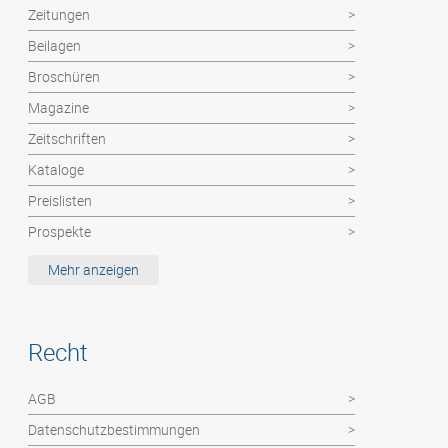
Zeitungen
Beilagen
Broschüren
Magazine
Zeitschriften
Kataloge
Preislisten
Prospekte
Etiketten / MemoStick®
Mehr anzeigen
Deutsche Post Dienste: Haushaltswerbung
Hochzeitszeitung
Recht
Kalender
Abizeitung
AGB
Flyer / Poster / Einzelblätter
Datenschutzbestimmungen