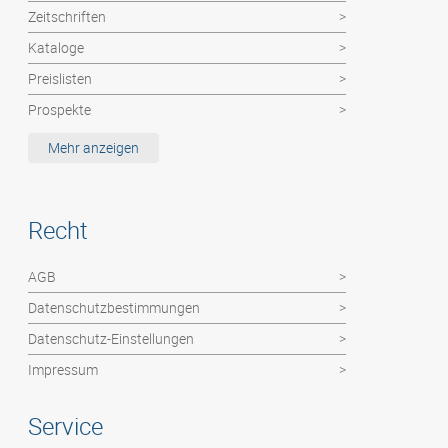
Zeitschriften
Kataloge
Preislisten
Prospekte
Etiketten / MemoStick®
Mehr anzeigen
Deutsche Post Dienste: Haushaltswerbung
Hochzeitszeitung
Recht
Kalender
Abizeitung
AGB
Flyer / Poster / Einzelblätter
Datenschutzbestimmungen
Faltblätter
Datenschutz-Einstellungen
Impressum
Service