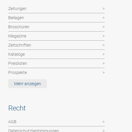
Zeitungen
Beilagen
Broschüren
Magazine
Zeitschriften
Kataloge
Preislisten
Prospekte
Etiketten / MemoStick®
Mehr anzeigen
Deutsche Post Dienste: Haushaltswerbung
Hochzeitszeitung
Recht
Kalender
Abizeitung
AGB
Flyer / Poster / Einzelblätter
Datenschutzbestimmungen