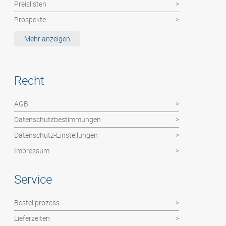
Preislisten
Prospekte
Etiketten / MemoStick®
Mehr anzeigen
Deutsche Post Dienste: Haushaltswerbung
Hochzeitszeitung
Recht
Kalender
Abizeitung
AGB
Flyer / Poster / Einzelblätter
Datenschutzbestimmungen
Faltblätter
Datenschutz-Einstellungen
Impressum
Service
Bestellprozess
Lieferzeiten