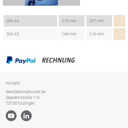
DIN A4
210 mm
297 mm
DIN A5
148 mm
210 mm
Kontakt
dierotationsdrucker.de
Zeppelinstraße 116
73730 Esslingen