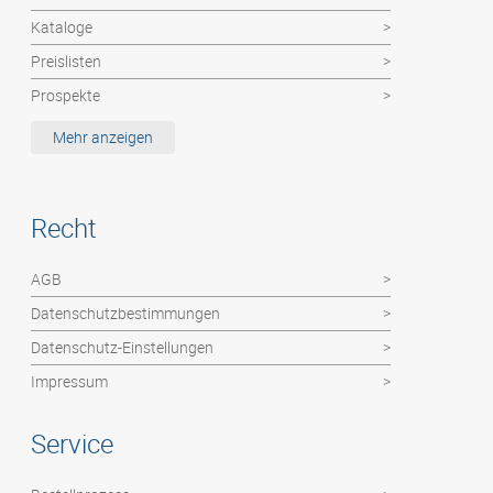
Kataloge
Preislisten
Prospekte
Etiketten / MemoStick®
Mehr anzeigen
Deutsche Post Dienste: Haushaltswerbung
Hochzeitszeitung
Recht
Kalender
Abizeitung
AGB
Flyer / Poster / Einzelblätter
Datenschutzbestimmungen
Faltblätter
Datenschutz-Einstellungen
Impressum
Service