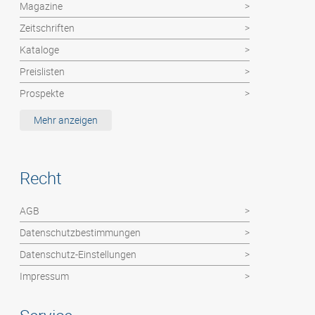
Magazine
Zeitschriften
Kataloge
Preislisten
Prospekte
Etiketten / MemoStick®
Mehr anzeigen
Deutsche Post Dienste: Haushaltswerbung
Hochzeitszeitung
Recht
Kalender
Abizeitung
AGB
Flyer / Poster / Einzelblätter
Datenschutzbestimmungen
Faltblätter
Datenschutz-Einstellungen
Impressum