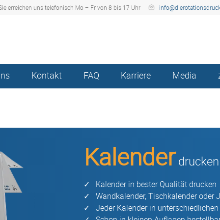
Sie erreichen uns telefonisch Mo – Fr von 8 bis 17 Uhr
info@dierotationsdruck
uns
Kontakt
FAQ
Karriere
Media
Kalender
drucken
Kalender in bester Qualität drucken
Wandkalender, Tischkalender oder 
Jeder Kalender in unterschiedliche
Schon in kleinen Auflagen bestellba