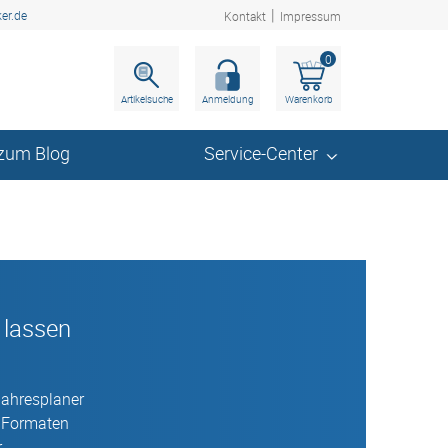
|
er.de
Kontakt
Impressum
0
Artikelsuche
Anmeldung
zum Blog
Service-Center
 lassen
Jahresplaner
n Formaten
r