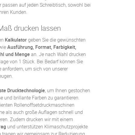
 passen auf jeden Schreibtisch, sowohl bei
Ihren Kunden.
Maß drucken lassen
hen
Kalkulator
geben Sie die gewünschten
 wie
Ausführung, Format, Farbigkeit,
ahl und Menge
an. Je nach Wahl drucken
flage von 1 Stück. Bei Bedarf können Sie
 anfordern, um sich von unserer
eugen.
te Drucktechnologie
, um Ihnen gestochen
e und brillante Farben zu garantieren.
enten Rollen­offset­druck­maschinen
ne als auch große Auflagen schnell und
eren. Zudem drucken wir mit einem
rag
und unterstützen Klimaschutzprojekte
So tragen wir gemeinsam zur Reduzierung