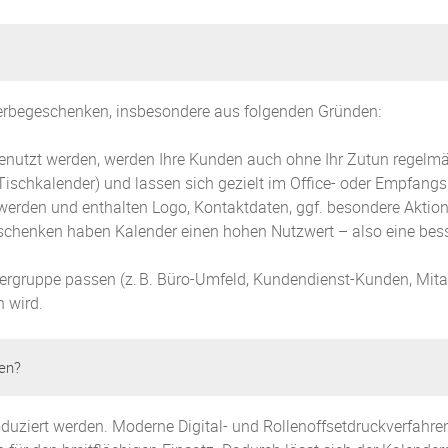
Werbegeschenken, insbesondere aus folgenden Gründen:
nutzt werden, werden Ihre Kunden auch ohne Ihr Zutun regelmäßi
Tischkalender) und lassen sich gezielt im Office- oder Empfangs
 werden und enthalten Logo, Kontaktdaten, ggf. besondere Aktio
eschenken haben Kalender einen hohen Nutzwert – also eine be
ergruppe passen (z
.
B. Büro-Umfeld, Kundendienst-Kunden, Mitar
 wird.
sen?
oduziert werden. Moderne Digital- und Rollenoffsetdruckverfahr