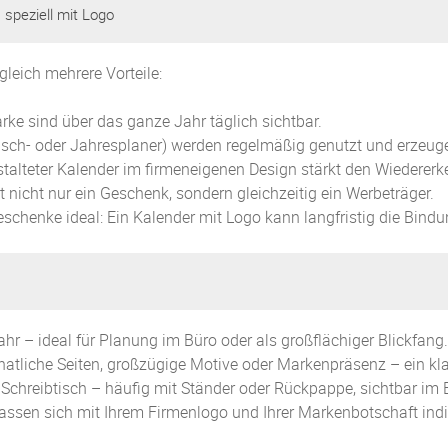
 speziell mit Logo
gleich mehrere Vorteile:
rke sind über das ganze Jahr täglich sichtbar.
 Tisch- oder Jahresplaner) werden regelmäßig genutzt und erzeu
gestalteter Kalender im firmeneigenen Design stärkt den Wiederer
 nicht nur ein Geschenk, sondern gleichzeitig ein Werbeträger.
schenke ideal: Ein Kalender mit Logo kann langfristig die Bindu
hr – ideal für Planung im Büro oder als großflächiger Blickfang.
tliche Seiten, großzügige Motive oder Markenpräsenz – ein kla
Schreibtisch – häufig mit Ständer oder Rückpappe, sichtbar im 
assen sich mit Ihrem Firmenlogo und Ihrer Markenbotschaft indi