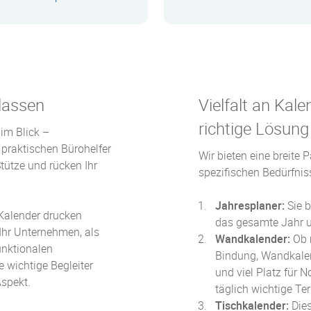
Zum Produkt
Zum Produkt
lassen
Vielfalt an Kale
richtige Lösung
im Blick –
praktischen Bürohelfer
Wir bieten eine breite P
tütze und rücken Ihr
spezifischen Bedürfnis
Jahresplaner:
Sie b
 Kalender drucken
das gesamte Jahr un
Ihr Unternehmen, als
Wandkalender:
Ob m
unktionalen
Bindung, Wandkalen
 wichtige Begleiter
und viel Platz für N
Aspekt.
täglich wichtige Te
Tischkalender:
Dies