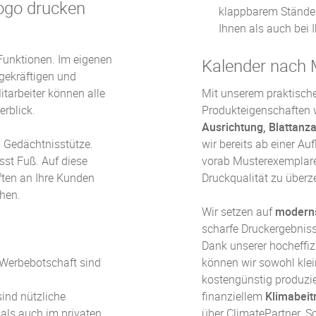
ogo drucken
klappbarem Ständer
Ihnen als auch bei 
 Funktionen. Im eigenen
Kalender nach 
gekräftigen und
itarbeiter können alle
Mit unserem praktisc
rblick.
Produkteigenschaften
Ausrichtung, Blattanz
 Gedächtnisstütze.
wir bereits ab einer Au
st Fuß. Auf diese
vorab Musterexemplare
ten an Ihre Kunden
Druckqualität zu überz
hen.
Wir setzen auf
moderns
scharfe Druckergebniss
Dank unserer hocheffizi
 Werbebotschaft sind
können wir sowohl klei
kostengünstig produzi
sind nützliche
finanziellem
Klimabeit
 als auch im privaten
über ClimatePartner. 