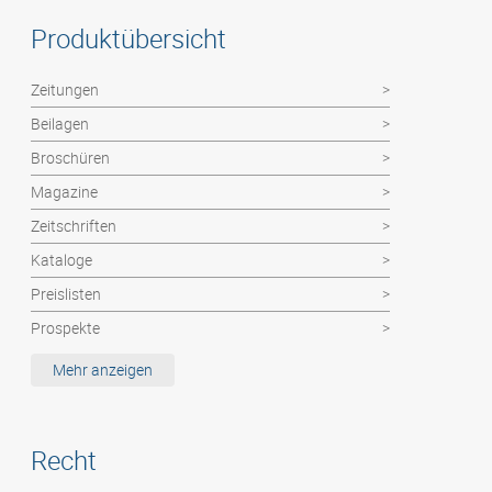
Produktübersicht
Zeitungen
Beilagen
Broschüren
Magazine
Zeitschriften
Kataloge
Preislisten
Prospekte
Etiketten / MemoStick®
Mehr anzeigen
Deutsche Post Dienste: Haushaltswerbung
Hochzeitszeitung
Recht
Kalender