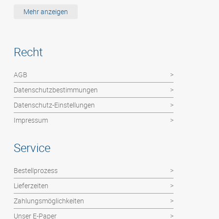
Etiketten / MemoStick®
Mehr anzeigen
Deutsche Post Dienste: Haushaltswerbung
Hochzeitszeitung
Recht
Kalender
Abizeitung
AGB
Flyer / Poster / Einzelblätter
Datenschutzbestimmungen
Faltblätter
Datenschutz-Einstellungen
Impressum
Service
Bestellprozess
Lieferzeiten
Zahlungsmöglichkeiten
Unser E-Paper