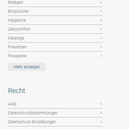
Beilagen
Broschüren
Magazine
Zeitschriften
Kataloge
Preislisten
Prospekte
Etiketten / MemoStick®
Mehr anzeigen
Deutsche Post Dienste: Haushaltswerbung
Hochzeitszeitung
Recht
Kalender
Abizeitung
AGB
Flyer / Poster / Einzelblätter
Datenschutzbestimmungen
Faltblätter
Datenschutz-Einstellungen